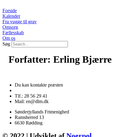
Videre
til
Forside
indhold
Kalender
Fra vugge til grav
Omsorg
Fællesskab
Om os
Søg
Forfatter:
Erling Bjærre
Du kan kontakte præsten
Tlf.: 28 56 29 41
Mail: en@dlm.dk
Sønderjyllands Frimenighed
Ramsherred 13
6630 Rødding
© 2022 | Udviklet af
Noerpol