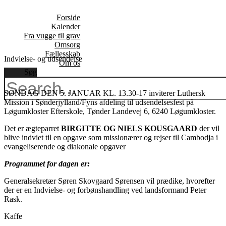
Videre
til
Forside
indhold
Kalender
Fra vugge til grav
Omsorg
Fællesskab
Indvielse- og udsendelse
Om os
Søg
SØNDAG DEN 5. JANUAR KL. 13.30-17 inviterer Luthersk
Mission i Sønderjylland/Fyns afdeling til udsendelsesfest på
Løgumkloster Efterskole, Tønder Landevej 6, 6240 Løgumkloster.
Det er ægteparret
BIRGITTE OG NIELS KOUSGAARD
der vil
blive indviet til en opgave som missionærer og rejser til Cambodja i
evangeliserende og diakonale opgaver
Programmet for dagen er:
Generalsekretær Søren Skovgaard Sørensen vil prædike, hvorefter
der er en Indvielse- og forbønshandling ved landsformand Peter
Rask.
Kaffe