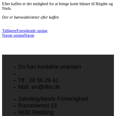
Efter kaffen er der mulighed for at bringe korte hilsner til Birgitte og
Niels.
Der er børneaktiviteter efter kaffen
Tidligere
Foregående opslag
Næste opslag
Næste
Du kan kontakte præsten
Tlf.: 28 56 29 41
Mail: en@dlm.dk
Sønderjyllands Frimenighed
Ramsherred 13
6630 Rødding