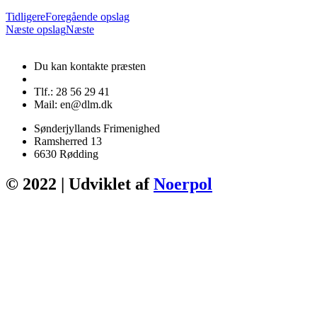
Tidligere
Foregående opslag
Næste opslag
Næste
Du kan kontakte præsten
Tlf.: 28 56 29 41
Mail: en@dlm.dk
Sønderjyllands Frimenighed
Ramsherred 13
6630 Rødding
© 2022 | Udviklet af
Noerpol