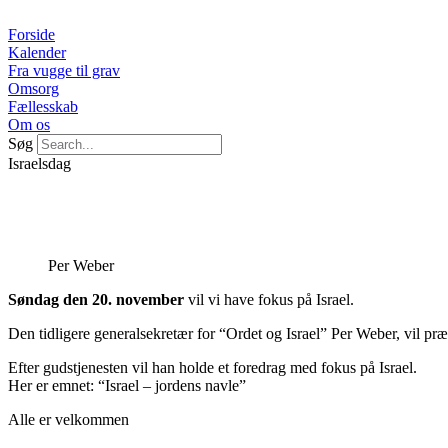
Videre
til
Forside
indhold
Kalender
Fra vugge til grav
Omsorg
Fællesskab
Om os
Søg
Israelsdag
Per Weber
Søndag den 20. november
vil vi have fokus på Israel.
Den tidligere generalsekretær for “Ordet og Israel” Per Weber, vil p
Efter gudstjenesten vil han holde et foredrag med fokus på Israel.
Her er emnet: “Israel – jordens navle”
Alle er velkommen