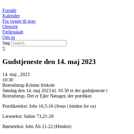
Videre
til
Forside
indhold
Kalender
Fra vugge til grav
Omsorg
Fællesskab
Om os
Søg
Gudstjeneste den 14. maj 2023
14. maj , 2023
10:30
Brændstrup Kristne friskole
Søndag den 14. maj 2023 kl. 10.30 er der gudstjeneste i
Brændstrup. Det er Ejler Nørager, der prædiker.
Prædiketekst: Johs 16,5-16 (Jesus i himlen for os)
Læsetekst: Salme 73,21-28
Børnetekst: Johs Åb 21-22 (Himlen)