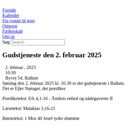
Videre
til
Forside
indhold
Kalender
Fra vugge til grav
Omsorg
Fællesskab
Om os
Søg
Gudstjeneste den 2. februar 2025
2. februar , 2025
10:30
Byvej 54, Ballum
Søndag den 2. februar 2025 kl. 10.30 er der gudstjeneste i Ballum.
Det er Ejler Nørager, der prædiker.
Prædiketekst: Efs 4,1-16 - Åndens enhed og nådegaverne II
Læsetekst: Malakias 3,16-21
Børnetekst: 1 Mos 40 Josef tyder drømme