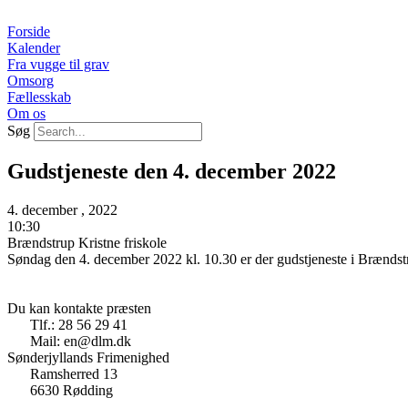
Videre
til
Forside
indhold
Kalender
Fra vugge til grav
Omsorg
Fællesskab
Om os
Søg
Gudstjeneste den 4. december 2022
4. december , 2022
10:30
Brændstrup Kristne friskole
Søndag den 4. december 2022 kl. 10.30 er der gudstjeneste i Brænds
Du kan kontakte præsten
Tlf.: 28 56 29 41
Mail: en@dlm.dk
Sønderjyllands Frimenighed
Ramsherred 13
6630 Rødding