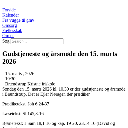
Videre
til
Forside
indhold
Kalender
Fra vugge til grav
Omsorg
Fællesskab
Om os
Søg
Gudstjeneste og årsmøde den 15. marts
2026
15. marts , 2026
10:30
Brændstrup Kristne friskole
Søndag den 15. marts 2026 kl. 10.30 er der gudstjeneste og årsmøde
i Brændstrup. Det er Ejler Nørager, der prædiker.
Prædiketekst: Joh 6,24-37
Læsetekst: Sl 145,8-16
Børnetekst: 1 Sam 18,1-16 og kap. 19-20, 23,14-16 (David og