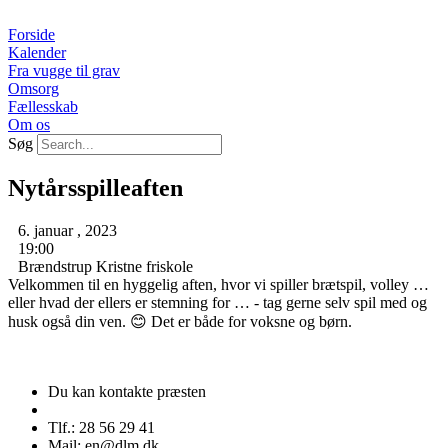
Videre
til
Forside
indhold
Kalender
Fra vugge til grav
Omsorg
Fællesskab
Om os
Søg
Nytårsspilleaften
6. januar , 2023
19:00
Brændstrup Kristne friskole
Velkommen til en hyggelig aften, hvor vi spiller brætspil, volley …
eller hvad der ellers er stemning for … - tag gerne selv spil med og
husk også din ven. 😊 Det er både for voksne og børn.
Du kan kontakte præsten
Tlf.: 28 56 29 41
Mail: en@dlm.dk