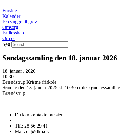
Videre
til
Forside
indhold
Kalender
Fra vugge til grav
Omsorg
Fællesskab
Om os
Søg
Søndagssamling den 18. januar 2026
18. januar , 2026
10:30
Brændstrup Kristne friskole
Søndag den 18. januar 2026 kl. 10.30 er der søndagssamling i
Brændstrup.
Du kan kontakte præsten
Tlf.: 28 56 29 41
Mail: en@dlm.dk