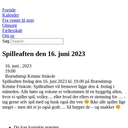
Videre
til
Forside
indhold
Kalender
Fra vugge til grav
Omsorg
Fællesskab
Om os
Søg
Spilleaften den 16. juni 2023
16. juni , 2023
19:00
Brændstrup Kristne friskole
Spilleaften fredag den 16. juni 2023 kl. 19.00 på Brændstrup
Kristne Friskole. Spilleaftner vil fremover ligge den 4. fredag i
måneden. Alle børn og voksne er velkommen til en hyggelig aften,
hvor vi spiller spil, volley… eller hvad der ellers er stemning for … -
tag gerne selv spil med og husk også din ven
Ikke alle spiller lige
meget – men det er jo også godt…. Så hepper de – og snakker
Du kan kontakte præsten