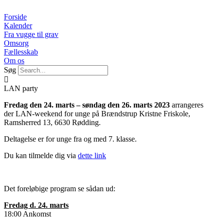
Videre
til
Forside
indhold
Kalender
Fra vugge til grav
Omsorg
Fællesskab
Om os
Søg
LAN party
Fredag den 24. marts – søndag den 26. marts 2023
arrangeres
der LAN-weekend for unge på Brændstrup Kristne Friskole,
Ramsherred 13, 6630 Rødding.
Deltagelse er for unge fra og med 7. klasse.
Du kan tilmelde dig via
dette link
Det foreløbige program se sådan ud:
Fredag d. 24. marts
18:00 Ankomst