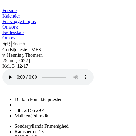
Videre
til
Forside
indhold
Kalender
Fra vugge til grav
Omsorg
Fællesskab
Om os
Søg
Gudstjeneste LMFS
v. Henning Thomsen
26 juni, 2022 |
Kol. 3, 12-17 |
Du kan kontakte præsten
Tlf.: 28 56 29 41
Mail: en@dlm.dk
Sønderjyllands Frimenighed
Ramsherred 13