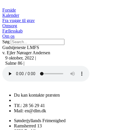
Videre
til
Forside
indhold
Kalender
Fra vugge til grav
Omsorg
Fællesskab
Om os
Søg
Gudstjeneste LMFS
v. Ejler Nørager Andersen
9 oktober, 2022 |
Salme 86 |
Du kan kontakte præsten
Tlf.: 28 56 29 41
Mail: en@dlm.dk
Sønderjyllands Frimenighed
Ramsherred 13