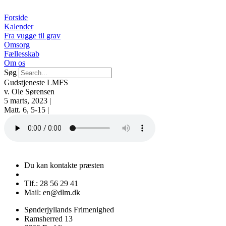
Videre
til
Forside
indhold
Kalender
Fra vugge til grav
Omsorg
Fællesskab
Om os
Søg
Gudstjeneste LMFS
v. Ole Sørensen
5 marts, 2023 |
Matt. 6, 5-15 |
Du kan kontakte præsten
Tlf.: 28 56 29 41
Mail: en@dlm.dk
Sønderjyllands Frimenighed
Ramsherred 13