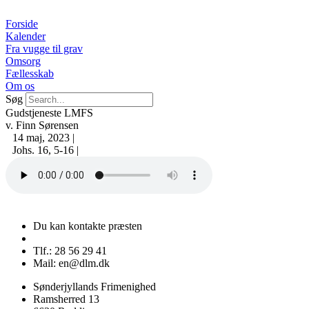
Videre
til
Forside
indhold
Kalender
Fra vugge til grav
Omsorg
Fællesskab
Om os
Søg
Gudstjeneste LMFS
v. Finn Sørensen
14 maj, 2023 |
Johs. 16, 5-16 |
Du kan kontakte præsten
Tlf.: 28 56 29 41
Mail: en@dlm.dk
Sønderjyllands Frimenighed
Ramsherred 13