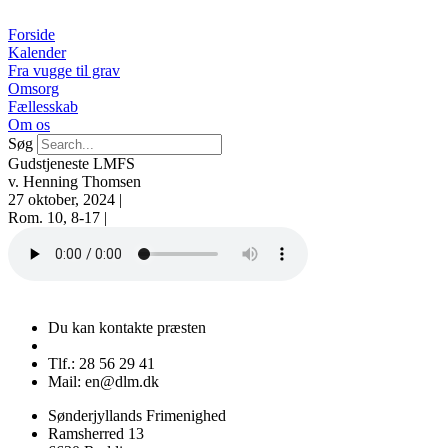
Videre
til
Forside
indhold
Kalender
Fra vugge til grav
Omsorg
Fællesskab
Om os
Søg
Gudstjeneste LMFS
v. Henning Thomsen
27 oktober, 2024 |
Rom. 10, 8-17 |
Du kan kontakte præsten
Tlf.: 28 56 29 41
Mail: en@dlm.dk
Sønderjyllands Frimenighed
Ramsherred 13