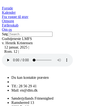
Videre
til
Forside
indhold
Kalender
Fra vugge til grav
Omsorg
Fællesskab
Om os
Søg
Gudstjeneste LMFS
v. Henrik Kristensen
12 januar, 2025 |
Rom. 12 |
Du kan kontakte præsten
Tlf.: 28 56 29 41
Mail: en@dlm.dk
Sønderjyllands Frimenighed
Ramsherred 13