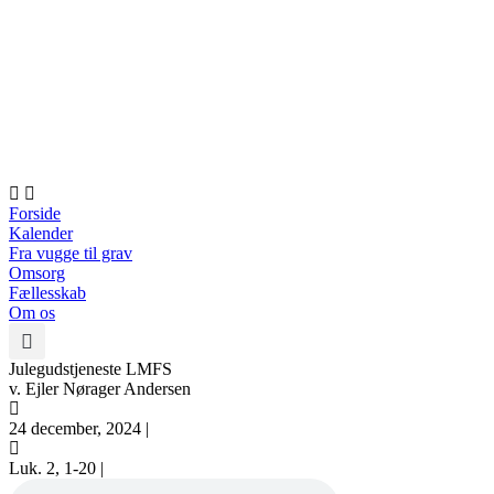
Videre
til
indhold
Forside
Kalender
Fra vugge til grav
Omsorg
Fællesskab
Om os
Julegudstjeneste LMFS
v. Ejler Nørager Andersen
24 december, 2024 |
Luk. 2, 1-20 |