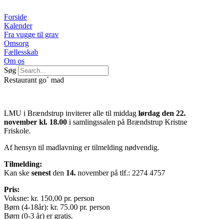
Videre
til
Forside
indhold
Kalender
Fra vugge til grav
Omsorg
Fællesskab
Om os
Søg
Restaurant go´ mad
LMU i Brændstrup inviterer alle til middag
lørdag den 22.
november kl. 18.00
i samlingssalen på Brændstrup Kristne
Friskole.
Af hensyn til madlavning er tilmelding nødvendig.
Tilmelding:
Kan ske
senest
den
14.
november på tlf.: 2274 4757
Pris:
Voksne: kr. 150,00 pr. person
Børn (4-18år): kr. 75.00 pr. person
Børn (0-3 år) er gratis.