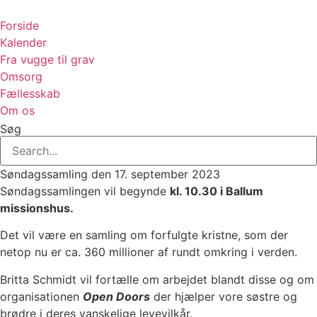
Videre
til
Forside
indhold
Kalender
Fra vugge til grav
Omsorg
Fællesskab
Om os
Søg
Søndagssamling den 17. september 2023
Søndagssamlingen vil begynde
kl. 10.30 i Ballum
missionshus.
Det vil være en samling om forfulgte kristne, som der
netop nu er ca. 360 millioner af rundt omkring i verden.
Britta Schmidt vil fortælle om arbejdet blandt disse og om
organisationen
Open Doors
der hjælper vore søstre og
brødre i deres vanskelige levevilkår.