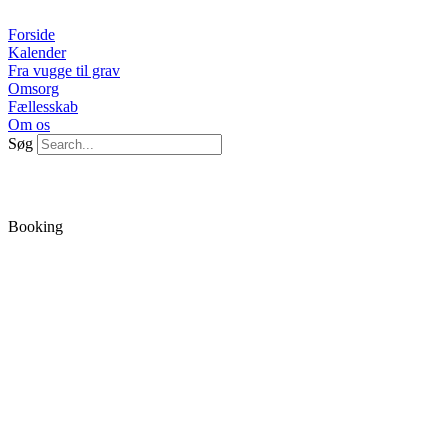
Videre
til
Forside
indhold
Kalender
Fra vugge til grav
Omsorg
Fællesskab
Om os
Søg
Booking