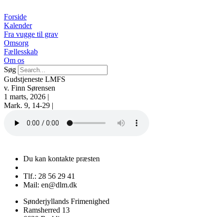
Videre
til
Forside
indhold
Kalender
Fra vugge til grav
Omsorg
Fællesskab
Om os
Søg
Gudstjeneste LMFS
v. Finn Sørensen
1 marts, 2026 |
Mark. 9, 14-29 |
Du kan kontakte præsten
Tlf.: 28 56 29 41
Mail: en@dlm.dk
Sønderjyllands Frimenighed
Ramsherred 13