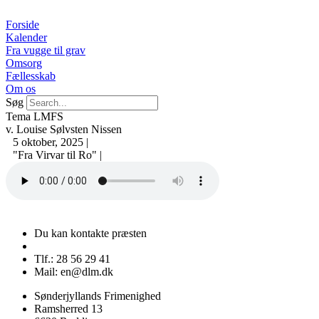
Videre
til
Forside
indhold
Kalender
Fra vugge til grav
Omsorg
Fællesskab
Om os
Søg
Tema LMFS
v. Louise Sølvsten Nissen
5 oktober, 2025 |
"Fra Virvar til Ro" |
Du kan kontakte præsten
Tlf.: 28 56 29 41
Mail: en@dlm.dk
Sønderjyllands Frimenighed
Ramsherred 13